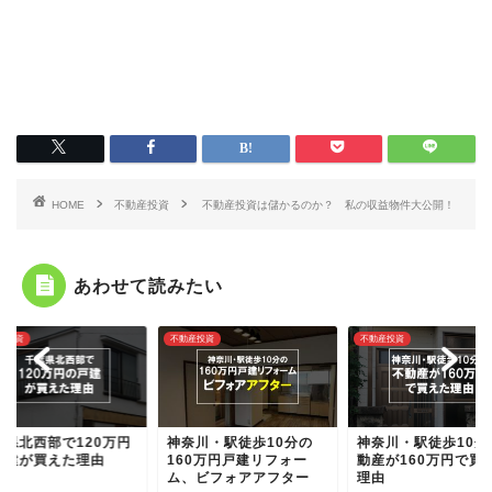
HOME
不動産投資
不動産投資は儲かるのか？ 私の収益物件大公開！
あわせて読みたい
産投資
不動産投資
不動産投資
葉県北西部で120万円
神奈川・駅徒歩10分の
神奈川・駅徒歩10分
戸建が買えた理由
160万円戸建リフォー
動産が160万円で買
ム、ビフォアアフター
理由