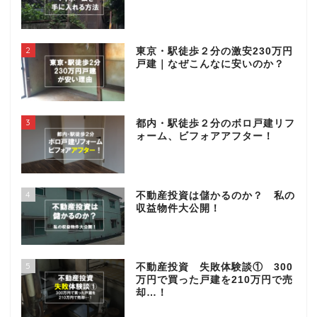
2
東京・駅徒歩２分の激安230万円
戸建｜なぜこんなに安いのか？
3
都内・駅徒歩２分のボロ戸建リフ
ォーム、ビフォアアフター！
4
不動産投資は儲かるのか？ 私の
収益物件大公開！
5
不動産投資 失敗体験談① 300
万円で買った戸建を210万円で売
却…！